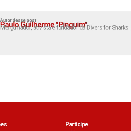
Autor desse post
Paulo Guilherme "Pinguim"
Mergulhador, ativista e fundador da Divers for Sharks.
ões
Participe