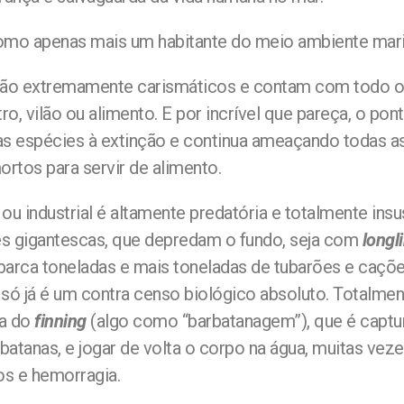
o apenas mais um habitante do meio ambiente mari
s são extremamente carismáticos e contam com todo o
o, vilão ou alimento. E por incrível que pareça, o p
s espécies à extinção e continua ameaçando todas as
rtos para servir de alimento.
i ou industrial é altamente predatória e totalmente in
des gigantescas, que depredam o fundo, seja com
longl
mbarca toneladas e mais toneladas de tubarões e caç
i só já é um contra censo biológico absoluto. Totalme
ca do
finning
(algo como “barbatanagem”), que é captura
anas, e jogar de volta o corpo na água, muitas vezes
os e hemorragia.