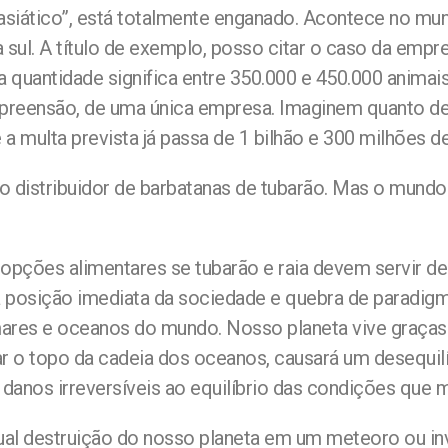
asiático”, está totalmente enganado. Acontece no mund
 a sul. A título de exemplo, posso citar o caso da em
ta quantidade significa entre 350.000 e 450.000 anim
apreensão, de uma única empresa. Imaginem quanto de 
a multa prevista já passa de 1 bilhão e 300 milhões de
istribuidor de barbatanas de tubarão. Mas o mundo tod
opções alimentares se tubarão e raia devem servir de 
posição imediata da sociedade e quebra de paradigma.
ares e oceanos do mundo. Nosso planeta vive graças
r o topo da cadeia dos oceanos, causará um desequilí
danos irreversíveis ao equilíbrio das condições que m
ntual destruição do nosso planeta em um meteoro ou in