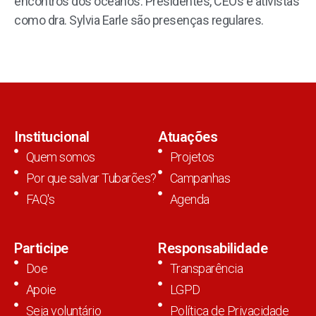
encontros dos oceanos. Presidentes, CEOs e ativistas
como dra. Sylvia Earle são presenças regulares.
Institucional
Atuações
Quem somos
Projetos
Por que salvar Tubarões?
Campanhas
FAQ's
Agenda
Participe
Responsabilidade
Doe
Transparência
Apoie
LGPD
Seja voluntário
Política de Privacidade