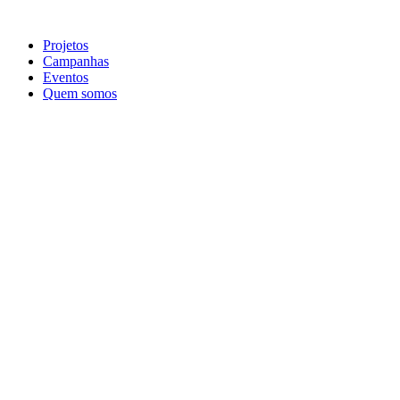
Ir
para
Projetos
o
Campanhas
conteúdo
Eventos
Quem somos