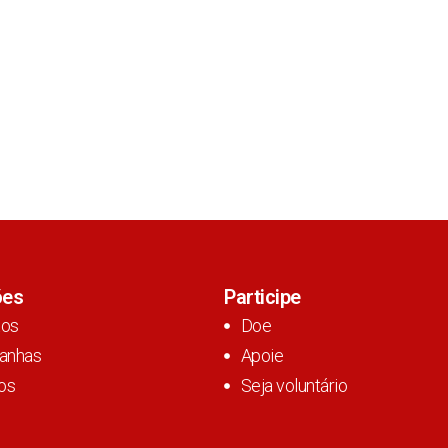
ões
Participe
tos
Doe
anhas
Apoie
os
Seja voluntário