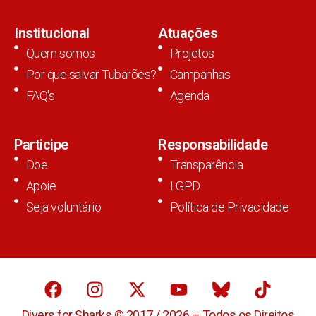
Institucional
Atuações
Quem somos
Projetos
Por que salvar Tubarões?
Campanhas
FAQ's
Agenda
Participe
Responsabilidade
Doe
Transparência
Apoie
LGPD
Seja voluntário
Política de Privacidade
Divers for Sharks © 2017 / 2026 – Todos os Direitos