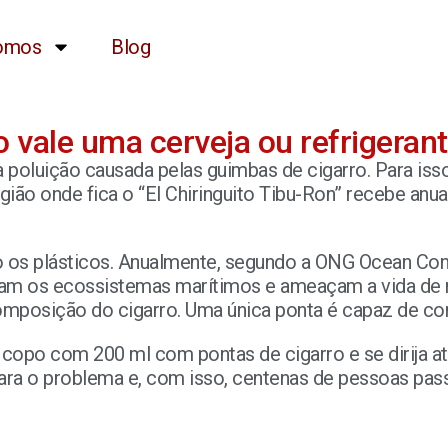
omos
Blog
 vale uma cerveja ou refrigeran
 a poluição causada pelas guimbas de cigarro. Para i
egião onde fica o “El Chiringuito Tibu-Ron” recebe anu
 os plásticos. Anualmente, segundo a ONG Ocean Cons
xicam os ecossistemas marítimos e ameaçam a vida de
omposição do cigarro. Uma única ponta é capaz de con
 copo com 200 ml com pontas de cigarro e se dirija at
 para o problema e, com isso, centenas de pessoas pas