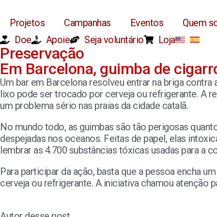
Projetos
Campanhas
Eventos
Quem s
Doe
Apoie
Seja voluntário
Loja
Preservação
Em Barcelona, guimba de cigarro
Um bar em Barcelona resolveu entrar na briga contra
lixo pode ser trocado por cerveja ou refrigerante. A r
um problema sério nas praias da cidade catalã.
No mundo todo, as guimbas são tão perigosas quanto
despejadas nos oceanos. Feitas de papel, elas into
lembrar as 4.700 substâncias tóxicas usadas para a c
Para participar da ação, basta que a pessoa encha um
cerveja ou refrigerante. A iniciativa chamou atenção
Autor desse post