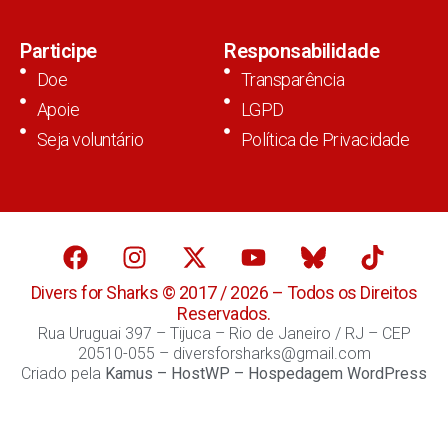
Participe
Responsabilidade
Doe
Transparência
Apoie
LGPD
Seja voluntário
Política de Privacidade
Divers for Sharks © 2017 / 2026 – Todos os Direitos
Reservados.
Rua Uruguai 397 – Tijuca – Rio de Janeiro / RJ – CEP
20510-055 – diversforsharks@gmail.com
Criado pela
Kamus
–
HostWP – Hospedagem WordPress