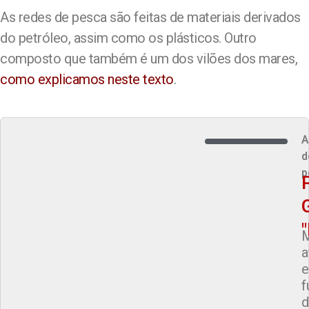
As redes de pesca são feitas de materiais derivados
do petróleo, assim como os plásticos. Outro
composto que também é um dos vilões dos mares,
como explicamos neste texto
.
A
d
p
M
a
e
f
d