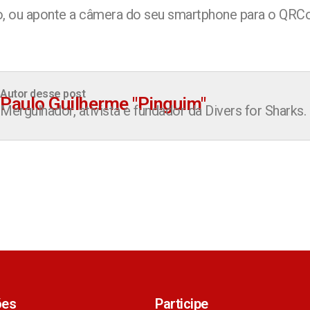
xo, ou aponte a câmera do seu smartphone para o QRC
Autor desse post
Paulo Guilherme "Pinguim"
Mergulhador, ativista e fundador da Divers for Sharks.
ões
Participe