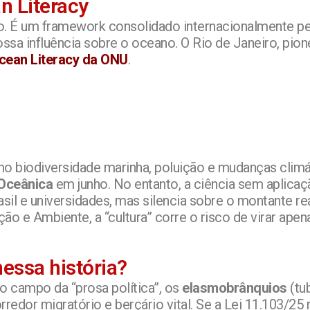
n Literacy
go. É um framework consolidado internacionalmente 
ossa influência sobre o oceano. O Rio de Janeiro, pi
Ocean Literacy da ONU
.
o biodiversidade marinha, poluição e mudanças climát
 Oceânica
em junho. No entanto, a ciência sem aplicação
il e universidades, mas silencia sobre o montante re
o e Ambiente, a “cultura” corre o risco de virar apen
essa história?
do campo da “prosa política”, os
elasmobrânquios
(tu
orredor migratório e berçário vital. Se a Lei 11.103/2