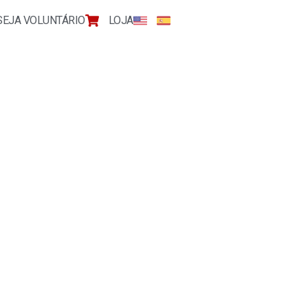
SEJA VOLUNTÁRIO
LOJA
O RJ É REAL OU