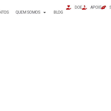
DOE
APOIE
NTOS
QUEM SOMOS
BLOG
Política
 – CULTURA OCEÂNICA N
GREENWASHING?