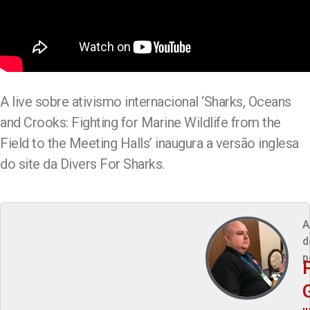
A live sobre ativismo internacional ‘Sharks, Oceans
and Crooks: Fighting for Marine Wildlife from the
Field to the Meeting Halls’ inaugura a versão inglesa
do site da Divers For Sharks.
A
d
p