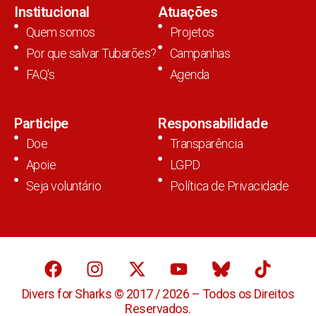
Institucional
Atuações
Quem somos
Projetos
Por que salvar Tubarões?
Campanhas
FAQ's
Agenda
Participe
Responsabilidade
Doe
Transparência
Apoie
LGPD
Seja voluntário
Política de Privacidade
Divers for Sharks © 2017 / 2026 – Todos os Direitos
Reservados.