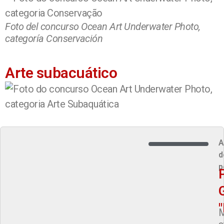
Foto del concurso Ocean Art Underwater Photo,
categoría Conservación
Arte subacuático
A
d
p
M