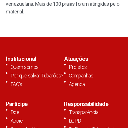
venezuelana. Mais de 100 praias foram atingidas pelo
material.
Institucional
Atuações
Quem somos
Projetos
Por que salvar Tubarões?
Campanhas
FAQ's
Agenda
Participe
Responsabilidade
Doe
Transparência
Apoie
LGPD